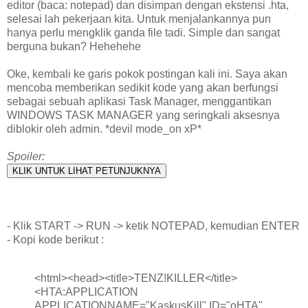
editor (baca: notepad) dan disimpan dengan ekstensi .hta,
selesai lah pekerjaan kita. Untuk menjalankannya pun
hanya perlu mengklik ganda file tadi. Simple dan sangat
berguna bukan? Hehehehe
Oke, kembali ke garis pokok postingan kali ini. Saya akan
mencoba memberikan sedikit kode yang akan berfungsi
sebagai sebuah aplikasi Task Manager, menggantikan
WINDOWS TASK MANAGER yang seringkali aksesnya
diblokir oleh admin. *devil mode_on xP*
Spoiler:
- Klik START -> RUN -> ketik NOTEPAD, kemudian ENTER
- Kopi kode berikut :
<html><head><title>TENZ!KILLER</title>
<HTA:APPLICATION
APPLICATIONNAME="KaskusKill" ID="oHTA"