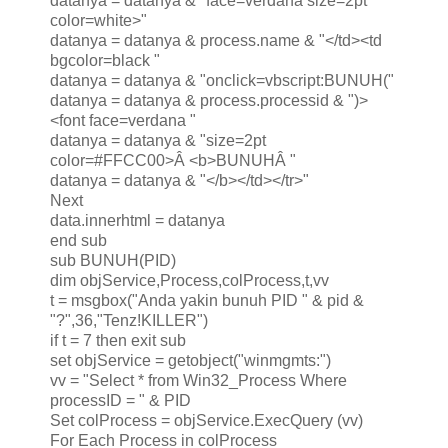
datanya = datanya & "face=verdana size=2pt
color=white>"
datanya = datanya & process.name & "</td><td
bgcolor=black "
datanya = datanya & "onclick=vbscript:BUNUH("
datanya = datanya & process.processid & ")>
<font face=verdana "
datanya = datanya & "size=2pt
color=#FFCC00>Â <b>BUNUHÂ "
datanya = datanya & "</b></td></tr>"
Next
data.innerhtml = datanya
end sub
sub BUNUH(PID)
dim objService,Process,colProcess,t,vv
t = msgbox("Anda yakin bunuh PID " & pid &
"?",36,"Tenz!KILLER")
if t = 7 then exit sub
set objService = getobject("winmgmts:")
vv = "Select * from Win32_Process Where
processID = " & PID
Set colProcess = objService.ExecQuery (vv)
For Each Process in colProcess