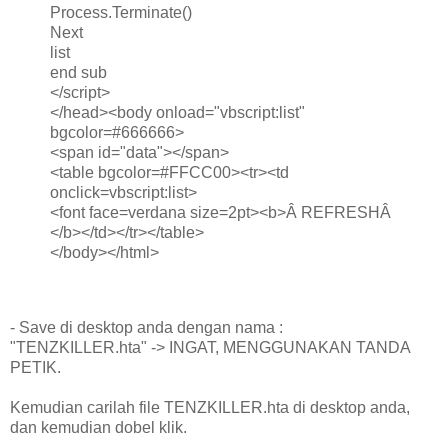
Process.Terminate()
Next
list
end sub
</script>
</head><body onload="vbscript:list"
bgcolor=#666666>
<span id="data"></span>
<table bgcolor=#FFCC00><tr><td
onclick=vbscript:list>
<font face=verdana size=2pt><b>Â REFRESHÂ
</b></td></tr></table>
</body></html>
- Save di desktop anda dengan nama :
"TENZKILLER.hta" -> INGAT, MENGGUNAKAN TANDA
PETIK.
Kemudian carilah file TENZKILLER.hta di desktop anda,
dan kemudian dobel klik.