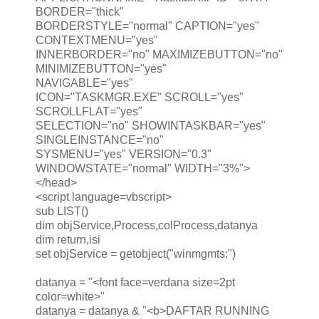
BORDER="thick"
BORDERSTYLE="normal" CAPTION="yes"
CONTEXTMENU="yes"
INNERBORDER="no" MAXIMIZEBUTTON="no"
MINIMIZEBUTTON="yes"
NAVIGABLE="yes"
ICON="TASKMGR.EXE" SCROLL="yes"
SCROLLFLAT="yes"
SELECTION="no" SHOWINTASKBAR="yes"
SINGLEINSTANCE="no"
SYSMENU="yes" VERSION="0.3"
WINDOWSTATE="normal" WIDTH="3%">
</head>
<script language=vbscript>
sub LIST()
dim objService,Process,colProcess,datanya
dim return,isi
set objService = getobject("winmgmts:")
datanya = "<font face=verdana size=2pt
color=white>"
datanya = datanya & "<b>DAFTAR RUNNING