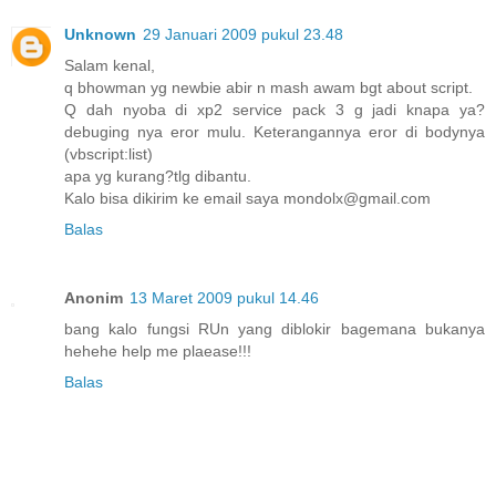
Unknown
29 Januari 2009 pukul 23.48
Salam kenal,
q bhowman yg newbie abir n mash awam bgt about script.
Q dah nyoba di xp2 service pack 3 g jadi knapa ya?
debuging nya eror mulu. Keterangannya eror di bodynya
(vbscript:list)
apa yg kurang?tlg dibantu.
Kalo bisa dikirim ke email saya mondolx@gmail.com
Balas
Anonim
13 Maret 2009 pukul 14.46
bang kalo fungsi RUn yang diblokir bagemana bukanya
hehehe help me plaease!!!
Balas