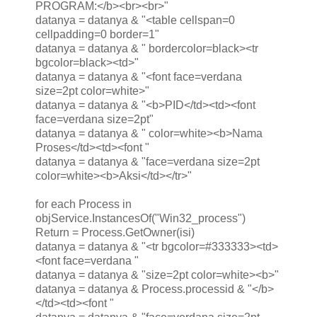
PROGRAM:</b><br><br>"
datanya = datanya & "<table cellspan=0
cellpadding=0 border=1"
datanya = datanya & " bordercolor=black><tr
bgcolor=black><td>"
datanya = datanya & "<font face=verdana
size=2pt color=white>"
datanya = datanya & "<b>PID</td><td><font
face=verdana size=2pt"
datanya = datanya & " color=white><b>Nama
Proses</td><td><font "
datanya = datanya & "face=verdana size=2pt
color=white><b>Aksi</td></tr>"
for each Process in
objService.InstancesOf("Win32_process")
Return = Process.GetOwner(isi)
datanya = datanya & "<tr bgcolor=#333333><td>
<font face=verdana "
datanya = datanya & "size=2pt color=white><b>"
datanya = datanya & Process.processid & "</b>
</td><td><font "