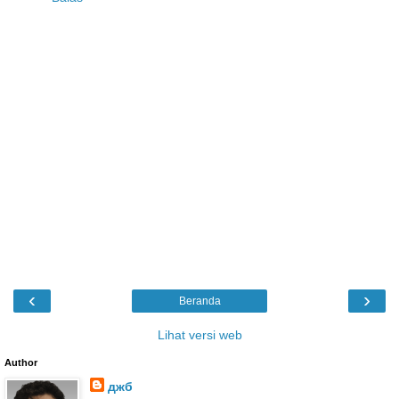
‹
›
Beranda
Lihat versi web
Author
джб