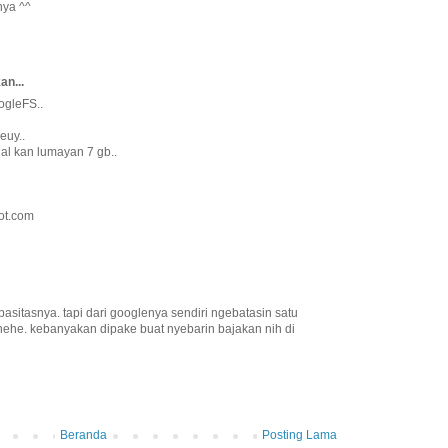
nya ^^
n...
ogleFS..
euy..
hal kan lumayan 7 gb..
pot.com
asitasnya. tapi dari googlenya sendiri ngebatasin satu
hehe. kebanyakan dipake buat nyebarin bajakan nih di
Beranda
Posting Lama