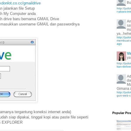
th
inkdonlot.co.cc/gmaildrive
n jalankan file Setup
http://jud
r-akses-in
alah My Computer anda
h drive baru bernama GMAIL Drive
An
ian masukkan username GMAIL dan passwordnya
sa
ma
ya...hehe
http://jud
membuat-w
ago
Vi
ya
http://ju
kan-deliver
Ad
da
Ma
Gimana 
http://ju
gun-web-cr
lamanya tergantung koneksi internet anda)
Popular Pos
 siap dipakai, tinggal kopi atau paste file seperti
WS EXPLORER