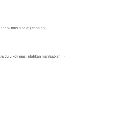
ener tw mas bisa.aQ coba ah,
ba dulu kok mas. silahkan manfaatkan =)