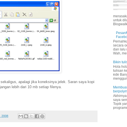
merasaka
untuk dil
Blogwalk.
PesanM
Faceb
Pernahk
secara o
dan lalu
Wah, me
Bikin tul
Hola hol
tulisan k
ɐdɐ Bany
menggun
 sekaligus, apalagi jika koneksinya jelek. Saran saya kopi
jangan lebih dari 10 mb setiap filenya.
Membuat
berpolym
Akhirnya
saya semp
Topik ya
programm
, 2008