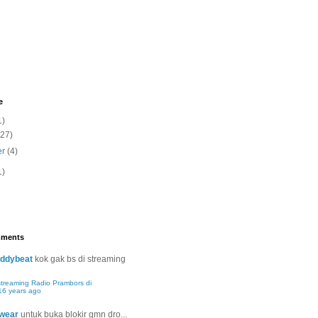
e
1)
(27)
er
(4)
1)
mments
ddybeat
kok gak bs di streaming
streaming Radio Prambors di
16 years ago
wear
untuk buka blokir gmn dro...