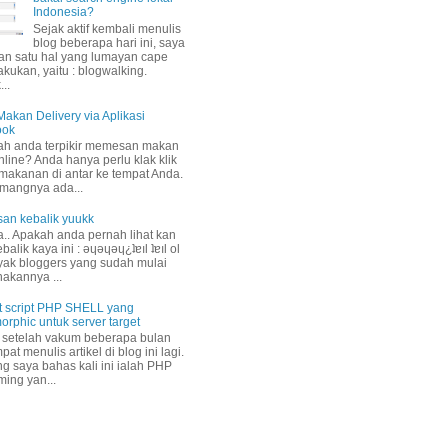
Indonesia?
Sejak aktif kembali menulis
blog beberapa hari ini, saya
n satu hal yang lumayan cape
akukan, yaitu : blogwalking.
..
akan Delivery via Aplikasi
ook
ah anda terpikir memesan makan
nline? Anda hanya perlu klak klik
 makanan di antar ke tempat Anda.
mangnya ada...
isan kebalik yuukk
a.. Apakah anda pernah lihat kan
ebalik kaya ini : ǝɥǝɥǝɥ¿ʇɐıl ʇɐıl ol
ak bloggers yang sudah mulai
akannya ...
 script PHP SHELL yang
orphic untuk server target
 setelah vakum beberapa bulan
at menulis artikel di blog ini lagi.
ng saya bahas kali ini ialah PHP
ing yan...