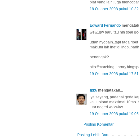
biar yang lain juga mencoba
18 Oktober 2008 pukul 10.32
Edward Fernando
mengataka
wew..gw baru tau nih soal go
udah nyobain..tapi rada ribet 
maklum lah inet di indo..pad
bener gak?
http://marching-library.blogs
19 Oktober 2008 pukul 17.51
джб
mengatakan...
iya sayang, padahal gede kap
kali upload maksimal 10mb. 
luar negeri.wkkwkw
19 Oktober 2008 pukul 19.05
Posting Komentar
Posting Lebih Baru