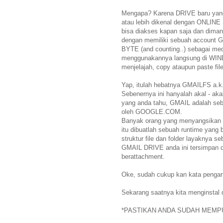
Mengapa? Karena DRIVE baru yang 
atau lebih dikenal dengan ONLIN
bisa diakses kapan saja dan dimana
dengan memiliki sebuah account G
BYTE (and counting..) sebagai me
menggunakannya langsung di WIN
menjelajah, copy ataupun paste file
Yap, itulah hebatnya GMAILFS a
Sebenernya ini hanyalah akal - a
yang anda tahu, GMAIL adalah seb
oleh GOOGLE.COM.
Banyak orang yang menyangsikan k
itu dibuatlah sebuah runtime yang
struktur file dan folder layaknya s
GMAIL DRIVE anda ini tersimpan 
berattachment.
Oke, sudah cukup kan kata penga
Sekarang saatnya kita menginstal
*PASTIKAN ANDA SUDAH MEMP