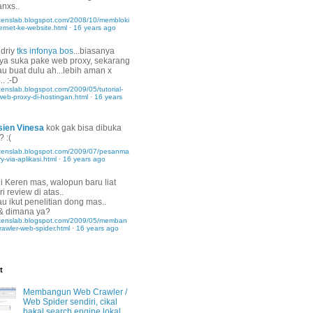
anxs..
otenslab.blogspot.com/2008/10/membloki
ternet-ke-website.html
·
16 years ago
driy
tks infonya bos
...biasanya
ya suka pake web proxy, sekarang
u buat dulu ah...lebih aman x
.. :-D
otenslab.blogspot.com/2009/05/tutorial-
eb-proxy-di-hostingan.html
·
16 years
sien Vinesa
kok gak bisa dibuka
? :(
dotenslab.blogspot.com/2009/07/pesanma
y-via-aplikasi.html
·
16 years ago
i
Keren mas, walopun baru liat
ri review di atas..
u ikut penelitian dong mas..
& dimana ya?
dotenslab.blogspot.com/2009/05/memban
awler-web-spider.html
·
16 years ago
t
Membangun Web Crawler /
Web Spider sendiri, cikal
bakal search engine lokal