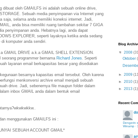
dibuat oleh GMAILFS ini adalah sebuah online drive,
E STORAGE. Sebuah media penyimpanan via Internet yang
 saja, selama anda memiliki koneksi internet. Jadi,
MAIL, anda bisa memiliki ruang tambahan sekitar 7 GIGA
dia penyimpanan anda. Hebatnya lagi, anda dapat
DOWS EXPLORER, seperti layaknya ketika anda sedang
 di komputer anda sendiri.
Blog Archiv
.k.a GMAIL DRIVE a.k.a GMAIL SHELL EXTENSION.
▼
2008
(3
kal seorang programmer bernama
Richard Jones
. Seperti
Oktober
uah layanan email berkapasitas besar yang disediakan
Desemb
egunaan besarnya kapasitas email tersebut. Oleh karena
►
2009
(1
 berfungsi menkonversi archive email menjadi sebuah
►
2010
(1)
ebuah drive. Jadi, sebenernya file maupun folder dalam
►
2013
(1)
dalam inbox GMAIL anda dalam bentuk email
Recent Co
ntarnya?wkwkwkkw..
do
 dan menggunakan GMAILFS ini :
Dengerin 
Winamp
·
UNYAI SEBUAH ACCOUNT GMAIL*
ar