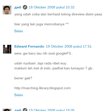
джб
18 Oktober 2008 pukul 10.32
yang udah coba dan berhasil tolong direview disini yaaa
biar yang lain juga mencobanya ^^
Balas
Edward Fernando
19 Oktober 2008 pukul 17.51
wew..gw baru tau nih soal googleFS..
udah nyobain..tapi rada ribet euy..
maklum lah inet di indo..padhal kan lumayan 7 gb..
bener gak?
http://marching-library.blogspot.com
Balas
джб
19 Oktober 2008 pukul 19.05