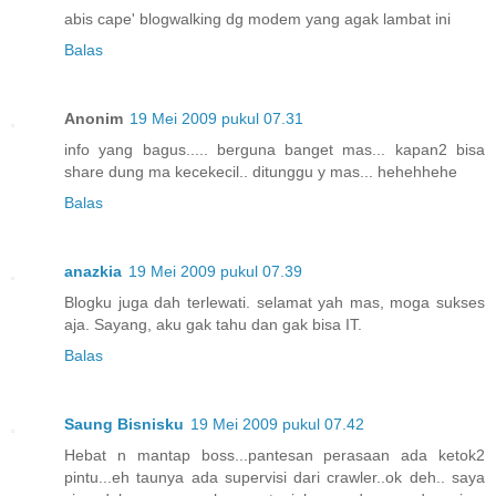
abis cape' blogwalking dg modem yang agak lambat ini
Balas
Anonim
19 Mei 2009 pukul 07.31
info yang bagus..... berguna banget mas... kapan2 bisa
share dung ma kecekecil.. ditunggu y mas... hehehhehe
Balas
anazkia
19 Mei 2009 pukul 07.39
Blogku juga dah terlewati. selamat yah mas, moga sukses
aja. Sayang, aku gak tahu dan gak bisa IT.
Balas
Saung Bisnisku
19 Mei 2009 pukul 07.42
Hebat n mantap boss...pantesan perasaan ada ketok2
pintu...eh taunya ada supervisi dari crawler..ok deh.. saya