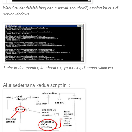
Web Crawler (jelajah blog dan mencari shoutbox2) running ke dua di
server windows
Script kedua (posting ke shoutbox) yg running di server windows
Alur sederhana kedua script ini :