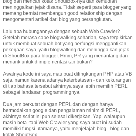
blog dan mencari kotak ShoutBox-nya dan kemudian
meninggalkan jejak disana. Tidak seperti para blogger yang
memang berniat membangun good relationship dengan
mengomentari artikel dari blog yang bersangkutan.
Lalu apa hubungannya dengan sebuah Web Crawler?
Setelah merasa cape blogwalking seharian, saya terpikirkan
untuk membuat sebuah bot yang berfungsi menggantikan
pekerjaan saya, yaitu blogwalking dan meninggalkan jejak
di ShoutBox para blogger. Hmm, PR yang menantang dan
menarik untuk diimplementasikan bukan?
Awalnya kode ini saya mau buat dilingkungan PHP atau VB
saja, namun karena adanya keterbatasan - dan kekurangan
di tiap bahasa tersebut akhirnya saya lebih memilih PERL
sebagai landasan programmingnya.
Dua jam berkutat dengan PERL dan dengan hanya
bermodalkan google dan pengalaman minim di PERL,
akhirnya script ini pun selesai dikerjakan. Yap, walaupun
masih beta -tapi Web Crawler yang saya buat ini sudah
memiliki fungsi utamanya, yaitu menjelajah blog - blog dan
kotak ShoutBox.