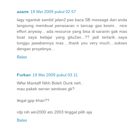
azarre
19 Mei 2009 pukul 02.57
lagy ngantuk sambil jalan2 pas baca SB message dari anda
langsung membuat penasaran n tancap gas kesini... nice
effort anyway... ada resource yang bisa di saranin gak mas
buat saya belajar yang gitu2an...?? jadi tertarik...saya
tunggu jawabannya mas ...thank you very much....sukses
dengan proyeknya...
Balas
Furkan
19 Mei 2009 pukul 03.11
WAw Mantaff Nihh Boleh Dunk neh..
mau pakek server windows gk?
ilegal gpp khan??
rdp nih win2000 ato 2003 tinggal pilih aja
Balas