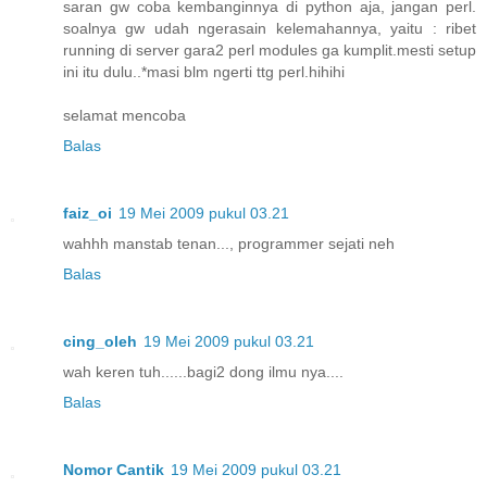
saran gw coba kembanginnya di python aja, jangan perl.
soalnya gw udah ngerasain kelemahannya, yaitu : ribet
running di server gara2 perl modules ga kumplit.mesti setup
ini itu dulu..*masi blm ngerti ttg perl.hihihi
selamat mencoba
Balas
faiz_oi
19 Mei 2009 pukul 03.21
wahhh manstab tenan..., programmer sejati neh
Balas
cing_oleh
19 Mei 2009 pukul 03.21
wah keren tuh......bagi2 dong ilmu nya....
Balas
Nomor Cantik
19 Mei 2009 pukul 03.21