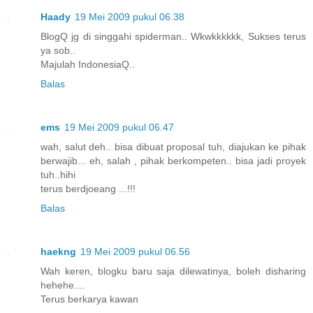
Haady
19 Mei 2009 pukul 06.38
BlogQ jg di singgahi spiderman.. Wkwkkkkkk, Sukses terus
ya sob..
Majulah IndonesiaQ..
Balas
ems
19 Mei 2009 pukul 06.47
wah, salut deh.. bisa dibuat proposal tuh, diajukan ke pihak
berwajib... eh, salah , pihak berkompeten.. bisa jadi proyek
tuh..hihi
terus berdjoeang ...!!!
Balas
haekng
19 Mei 2009 pukul 06.56
Wah keren, blogku baru saja dilewatinya, boleh disharing
hehehe....
Terus berkarya kawan