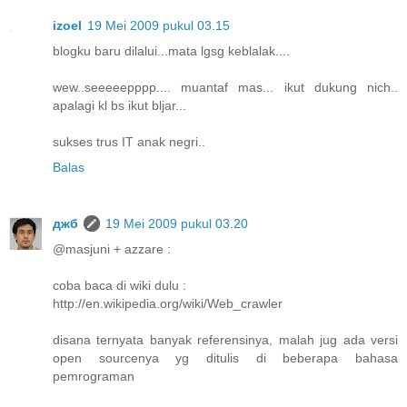
izoel
19 Mei 2009 pukul 03.15
blogku baru dilalui...mata lgsg keblalak....
wew..seeeeepppp.... muantaf mas... ikut dukung nich..
apalagi kl bs ikut bljar...
sukses trus IT anak negri..
Balas
джб
19 Mei 2009 pukul 03.20
@masjuni + azzare :
coba baca di wiki dulu :
http://en.wikipedia.org/wiki/Web_crawler
disana ternyata banyak referensinya, malah jug ada versi
open sourcenya yg ditulis di beberapa bahasa
pemrograman