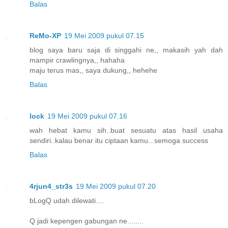
Balas
ReMo-XP
19 Mei 2009 pukul 07.15
blog saya baru saja di singgahi ne,, makasih yah dah
mampir crawlingnya,, hahaha
maju terus mas,, saya dukung,, hehehe
Balas
lock
19 Mei 2009 pukul 07.16
wah hebat kamu sih..buat sesuatu atas hasil usaha
sendiri..kalau benar itu ciptaan kamu...semoga success
Balas
4rjun4_str3s
19 Mei 2009 pukul 07.20
bLogQ udah dilewati....
Q jadi kepengen gabungan ne........