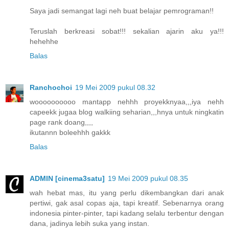
Saya jadi semangat lagi neh buat belajar pemrograman!!
Teruslah berkreasi sobat!!! sekalian ajarin aku ya!!!
hehehhe
Balas
Ranchochoi
19 Mei 2009 pukul 08.32
woooooooooo mantapp nehhh proyekknyaa,,,iya nehh
capeekk jugaa blog walkiing seharian,,,hnya untuk ningkatin
page rank doang,,,,
ikutannn boleehhh gakkk
Balas
ADMIN [cinema3satu]
19 Mei 2009 pukul 08.35
wah hebat mas, itu yang perlu dikembangkan dari anak
pertiwi, gak asal copas aja, tapi kreatif. Sebenarnya orang
indonesia pinter-pinter, tapi kadang selalu terbentur dengan
dana, jadinya lebih suka yang instan.