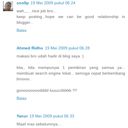
sno0p
19 Mei 2009 pukul 06.24
wah,,,....nice job bro...
keep posting...hope we can be good relationship in
blogger...
Balas
Ahmed Ridho
19 Mei 2009 pukul 06.28
makasi bro udah hadir di blog saya :)
btw,, kita mempunyai 1 pemikiran yang samaa ya...
membuat search engine lokal... semoga cepat berkembang
broooo...
gooooooooodddd luuucckkkkk !!!!
Balas
Yanur
19 Mei 2009 pukul 06.33
Maaf mas sebelumnya....