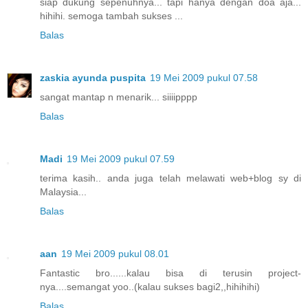
siap dukung sepenuhnya... tapi hanya dengan doa aja...
hihihi. semoga tambah sukses ...
Balas
zaskia ayunda puspita
19 Mei 2009 pukul 07.58
sangat mantap n menarik... siiiipppp
Balas
Madi
19 Mei 2009 pukul 07.59
terima kasih.. anda juga telah melawati web+blog sy di
Malaysia...
Balas
aan
19 Mei 2009 pukul 08.01
Fantastic bro......kalau bisa di terusin project-
nya....semangat yoo..(kalau sukses bagi2,,hihihihi)
Balas