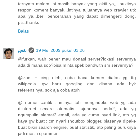
ternyata malam ini masih banyak yang aktif ya,,, buktinya
respon koment banyak...intinya tujuannya web crawler utk
apa ya...beri pencerahan yang dapat dimengerti dong,
pls..thanks
Balas
джб
19 Mei 2009 pukul 03.26
@furkan, wah bener mau donasi server?lokasi servernya
ada di mana sob?bisa minta spek bandwith sm servernya?
@izoel + cing oleh, coba baca komen diatas yg ttg
wikipedia. gw baru googling dan disana ada byk
referensinya, sok aja coba atuh
@ nomor cantik : intinya tuh mengindeks web yg ada
diinternet secara otomatis. tujuannya beda2, ada yg
ngumpulin alamat2 email, ada yg cuma nyari link, ato yg
kaya gw buat : cm nyari shoutbox blogger..biasanya dipake
buat bikin search engine, buat statistik, ato paling buruknya
jadi mesin spammer