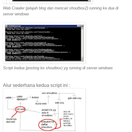
Web Crawler (jelajah blog dan mencari shoutbox2) running ke dua di
server windows
Script kedua (posting ke shoutbox) yg running di server windows
Alur sederhana kedua script ini :