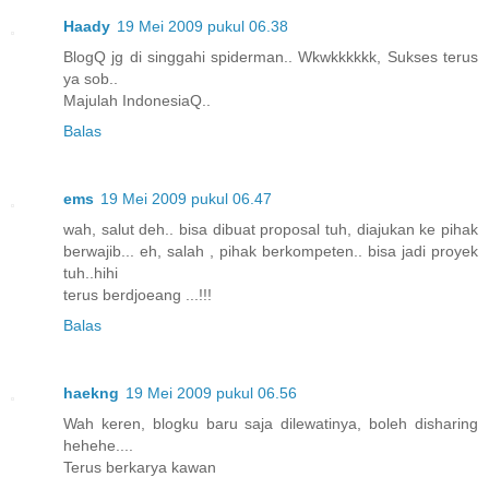
Haady
19 Mei 2009 pukul 06.38
BlogQ jg di singgahi spiderman.. Wkwkkkkkk, Sukses terus
ya sob..
Majulah IndonesiaQ..
Balas
ems
19 Mei 2009 pukul 06.47
wah, salut deh.. bisa dibuat proposal tuh, diajukan ke pihak
berwajib... eh, salah , pihak berkompeten.. bisa jadi proyek
tuh..hihi
terus berdjoeang ...!!!
Balas
haekng
19 Mei 2009 pukul 06.56
Wah keren, blogku baru saja dilewatinya, boleh disharing
hehehe....
Terus berkarya kawan