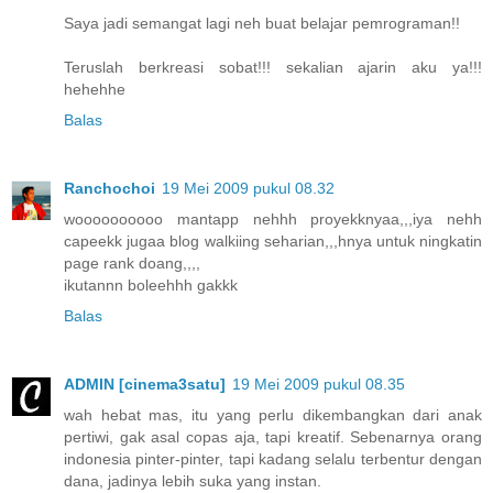
Saya jadi semangat lagi neh buat belajar pemrograman!!
Teruslah berkreasi sobat!!! sekalian ajarin aku ya!!!
hehehhe
Balas
Ranchochoi
19 Mei 2009 pukul 08.32
woooooooooo mantapp nehhh proyekknyaa,,,iya nehh
capeekk jugaa blog walkiing seharian,,,hnya untuk ningkatin
page rank doang,,,,
ikutannn boleehhh gakkk
Balas
ADMIN [cinema3satu]
19 Mei 2009 pukul 08.35
wah hebat mas, itu yang perlu dikembangkan dari anak
pertiwi, gak asal copas aja, tapi kreatif. Sebenarnya orang
indonesia pinter-pinter, tapi kadang selalu terbentur dengan
dana, jadinya lebih suka yang instan.