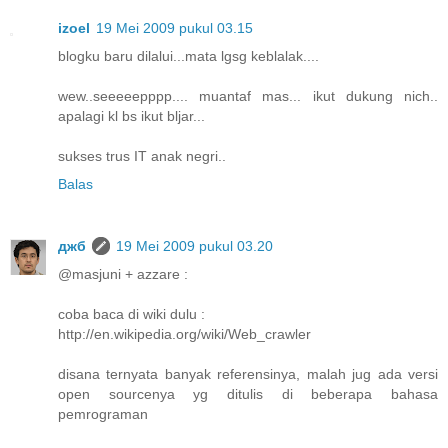
izoel
19 Mei 2009 pukul 03.15
blogku baru dilalui...mata lgsg keblalak....
wew..seeeeepppp.... muantaf mas... ikut dukung nich..
apalagi kl bs ikut bljar...
sukses trus IT anak negri..
Balas
джб
19 Mei 2009 pukul 03.20
@masjuni + azzare :
coba baca di wiki dulu :
http://en.wikipedia.org/wiki/Web_crawler
disana ternyata banyak referensinya, malah jug ada versi
open sourcenya yg ditulis di beberapa bahasa
pemrograman