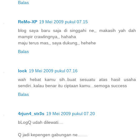
Balas
ReMo-XP
19 Mei 2009 pukul 07.15
blog saya baru saja di singgahi ne,, makasih yah dah
mampir crawlingnya,, hahaha
maju terus mas,, saya dukung,, hehehe
Balas
lock
19 Mei 2009 pukul 07.16
wah hebat kamu sih..buat sesuatu atas hasil usaha
sendiri..kalau benar itu ciptaan kamu...semoga success
Balas
4rjun4_str3s
19 Mei 2009 pukul 07.20
bLogQ udah dilewati....
Q jadi kepengen gabungan ne........