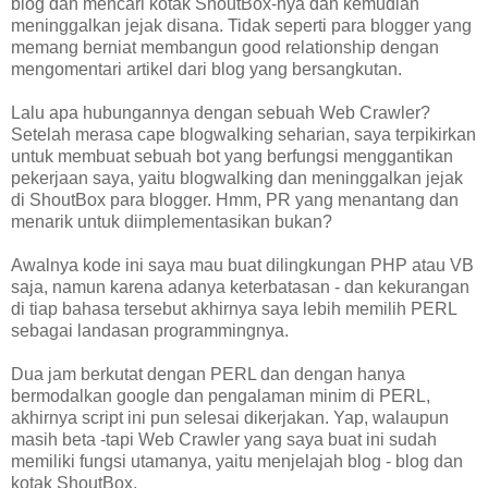
blog dan mencari kotak ShoutBox-nya dan kemudian
meninggalkan jejak disana. Tidak seperti para blogger yang
memang berniat membangun good relationship dengan
mengomentari artikel dari blog yang bersangkutan.
Lalu apa hubungannya dengan sebuah Web Crawler?
Setelah merasa cape blogwalking seharian, saya terpikirkan
untuk membuat sebuah bot yang berfungsi menggantikan
pekerjaan saya, yaitu blogwalking dan meninggalkan jejak
di ShoutBox para blogger. Hmm, PR yang menantang dan
menarik untuk diimplementasikan bukan?
Awalnya kode ini saya mau buat dilingkungan PHP atau VB
saja, namun karena adanya keterbatasan - dan kekurangan
di tiap bahasa tersebut akhirnya saya lebih memilih PERL
sebagai landasan programmingnya.
Dua jam berkutat dengan PERL dan dengan hanya
bermodalkan google dan pengalaman minim di PERL,
akhirnya script ini pun selesai dikerjakan. Yap, walaupun
masih beta -tapi Web Crawler yang saya buat ini sudah
memiliki fungsi utamanya, yaitu menjelajah blog - blog dan
kotak ShoutBox.