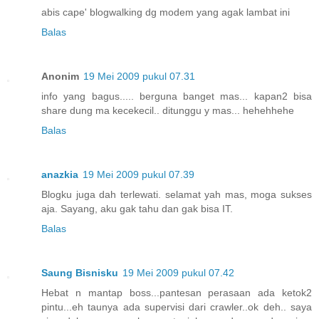
abis cape' blogwalking dg modem yang agak lambat ini
Balas
Anonim
19 Mei 2009 pukul 07.31
info yang bagus..... berguna banget mas... kapan2 bisa
share dung ma kecekecil.. ditunggu y mas... hehehhehe
Balas
anazkia
19 Mei 2009 pukul 07.39
Blogku juga dah terlewati. selamat yah mas, moga sukses
aja. Sayang, aku gak tahu dan gak bisa IT.
Balas
Saung Bisnisku
19 Mei 2009 pukul 07.42
Hebat n mantap boss...pantesan perasaan ada ketok2
pintu...eh taunya ada supervisi dari crawler..ok deh.. saya