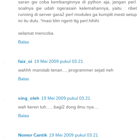
saran gw coba kembanginnya di python aja, jangan perl.
soalnya gw udah ngerasain kelemahannya, yaitu : ribet
running di server gara2 perl modules ga kumplit.mesti setup
ini itu dulu..*masi blm ngerti ttg perl.hihihi
selamat mencoba
Balas
faiz_oi
19 Mei 2009 pukul 03.21
wahhh manstab tenan..., programmer sejati neh
Balas
cing_oleh
19 Mei 2009 pukul 03.21
wah keren tuh......bagi2 dong ilmu nya....
Balas
Nomor Cantik
19 Mei 2009 pukul 03.21