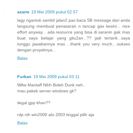
azarre
19 Mei 2009 pukul 02.57
lagy ngantuk sambil jalan2 pas baca SB message dari anda
langsung membuat penasaran n tancap gas kesini... nice
effort anyway... ada resource yang bisa di saranin gak mas
buat saya belajar yang gitu2an...?? jadi tertarik...saya
tunggu jawabannya mas ...thank you very much....sukses
dengan proyeknya...
Balas
Furkan
19 Mei 2009 pukul 03.11
WAw Mantaff Nihh Boleh Dunk neh..
mau pakek server windows gk?
ilegal gpp khan??
rdp nih win2000 ato 2003 tinggal pilih aja
Balas