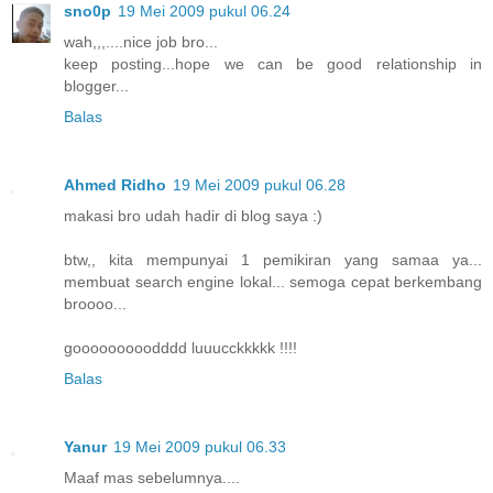
sno0p
19 Mei 2009 pukul 06.24
wah,,,....nice job bro...
keep posting...hope we can be good relationship in
blogger...
Balas
Ahmed Ridho
19 Mei 2009 pukul 06.28
makasi bro udah hadir di blog saya :)
btw,, kita mempunyai 1 pemikiran yang samaa ya...
membuat search engine lokal... semoga cepat berkembang
broooo...
gooooooooodddd luuucckkkkk !!!!
Balas
Yanur
19 Mei 2009 pukul 06.33
Maaf mas sebelumnya....