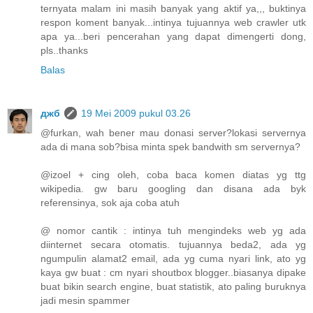
ternyata malam ini masih banyak yang aktif ya,,, buktinya
respon koment banyak...intinya tujuannya web crawler utk
apa ya...beri pencerahan yang dapat dimengerti dong,
pls..thanks
Balas
джб
19 Mei 2009 pukul 03.26
@furkan, wah bener mau donasi server?lokasi servernya
ada di mana sob?bisa minta spek bandwith sm servernya?
@izoel + cing oleh, coba baca komen diatas yg ttg
wikipedia. gw baru googling dan disana ada byk
referensinya, sok aja coba atuh
@ nomor cantik : intinya tuh mengindeks web yg ada
diinternet secara otomatis. tujuannya beda2, ada yg
ngumpulin alamat2 email, ada yg cuma nyari link, ato yg
kaya gw buat : cm nyari shoutbox blogger..biasanya dipake
buat bikin search engine, buat statistik, ato paling buruknya
jadi mesin spammer