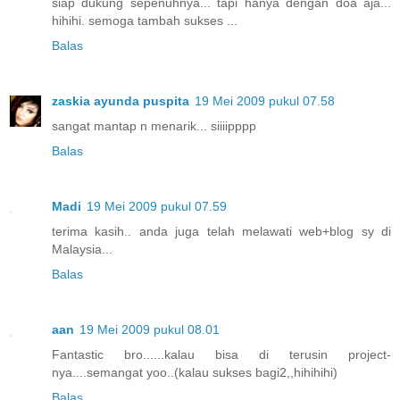
siap dukung sepenuhnya... tapi hanya dengan doa aja...
hihihi. semoga tambah sukses ...
Balas
zaskia ayunda puspita
19 Mei 2009 pukul 07.58
sangat mantap n menarik... siiiipppp
Balas
Madi
19 Mei 2009 pukul 07.59
terima kasih.. anda juga telah melawati web+blog sy di
Malaysia...
Balas
aan
19 Mei 2009 pukul 08.01
Fantastic bro......kalau bisa di terusin project-
nya....semangat yoo..(kalau sukses bagi2,,hihihihi)
Balas