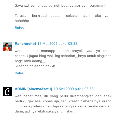
Saya jadi semangat lagi neh buat belajar pemrograman!!
Teruslah berkreasi sobat!!! sekalian ajarin aku ya!!!
hehehhe
Balas
Ranchochoi
19 Mei 2009 pukul 08.32
woooooooooo mantapp nehhh proyekknyaa,,,iya nehh
capeekk jugaa blog walkiing seharian,,,hnya untuk ningkatin
page rank doang,,,,
ikutannn boleehhh gakkk
Balas
ADMIN [cinema3satu]
19 Mei 2009 pukul 08.35
wah hebat mas, itu yang perlu dikembangkan dari anak
pertiwi, gak asal copas aja, tapi kreatif. Sebenarnya orang
indonesia pinter-pinter, tapi kadang selalu terbentur dengan
dana, jadinya lebih suka yang instan.