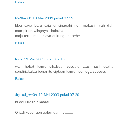
Balas
ReMo-XP
19 Mei 2009 pukul 07.15
blog saya baru saja di singgahi ne,, makasih yah dah
mampir crawlingnya,, hahaha
maju terus mas,, saya dukung,, hehehe
Balas
lock
19 Mei 2009 pukul 07.16
wah hebat kamu sih..buat sesuatu atas hasil usaha
sendiri..kalau benar itu ciptaan kamu...semoga success
Balas
4rjun4_str3s
19 Mei 2009 pukul 07.20
bLogQ udah dilewati....
Q jadi kepengen gabungan ne........