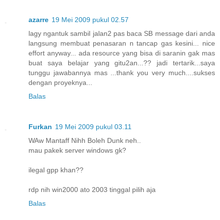
azarre
19 Mei 2009 pukul 02.57
lagy ngantuk sambil jalan2 pas baca SB message dari anda
langsung membuat penasaran n tancap gas kesini... nice
effort anyway... ada resource yang bisa di saranin gak mas
buat saya belajar yang gitu2an...?? jadi tertarik...saya
tunggu jawabannya mas ...thank you very much....sukses
dengan proyeknya...
Balas
Furkan
19 Mei 2009 pukul 03.11
WAw Mantaff Nihh Boleh Dunk neh..
mau pakek server windows gk?
ilegal gpp khan??
rdp nih win2000 ato 2003 tinggal pilih aja
Balas