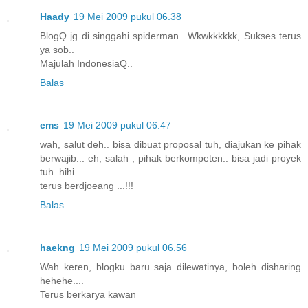
Haady
19 Mei 2009 pukul 06.38
BlogQ jg di singgahi spiderman.. Wkwkkkkkk, Sukses terus
ya sob..
Majulah IndonesiaQ..
Balas
ems
19 Mei 2009 pukul 06.47
wah, salut deh.. bisa dibuat proposal tuh, diajukan ke pihak
berwajib... eh, salah , pihak berkompeten.. bisa jadi proyek
tuh..hihi
terus berdjoeang ...!!!
Balas
haekng
19 Mei 2009 pukul 06.56
Wah keren, blogku baru saja dilewatinya, boleh disharing
hehehe....
Terus berkarya kawan