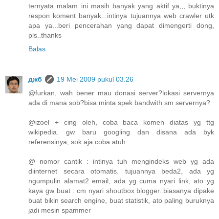
ternyata malam ini masih banyak yang aktif ya,,, buktinya
respon koment banyak...intinya tujuannya web crawler utk
apa ya...beri pencerahan yang dapat dimengerti dong,
pls..thanks
Balas
джб
19 Mei 2009 pukul 03.26
@furkan, wah bener mau donasi server?lokasi servernya
ada di mana sob?bisa minta spek bandwith sm servernya?
@izoel + cing oleh, coba baca komen diatas yg ttg
wikipedia. gw baru googling dan disana ada byk
referensinya, sok aja coba atuh
@ nomor cantik : intinya tuh mengindeks web yg ada
diinternet secara otomatis. tujuannya beda2, ada yg
ngumpulin alamat2 email, ada yg cuma nyari link, ato yg
kaya gw buat : cm nyari shoutbox blogger..biasanya dipake
buat bikin search engine, buat statistik, ato paling buruknya
jadi mesin spammer