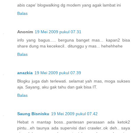
abis cape' blogwalking dg modem yang agak lambat ini
Balas
Anonim
19 Mei 2009 pukul 07.31
info yang bagus..... berguna banget mas... kapan2 bisa
share dung ma kecekecil.. ditunggu y mas... hehehhehe
Balas
anazkia
19 Mei 2009 pukul 07.39
Blogku juga dah terlewati. selamat yah mas, moga sukses
aja. Sayang, aku gak tahu dan gak bisa IT.
Balas
Saung Bisnisku
19 Mei 2009 pukul 07.42
Hebat n mantap boss...pantesan perasaan ada ketok2
pintu...eh taunya ada supervisi dari crawler..ok deh.. saya