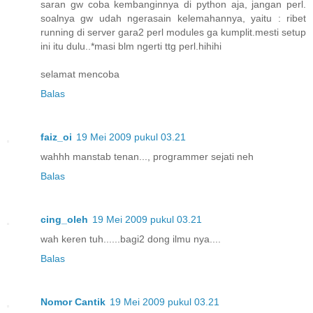
saran gw coba kembanginnya di python aja, jangan perl.
soalnya gw udah ngerasain kelemahannya, yaitu : ribet
running di server gara2 perl modules ga kumplit.mesti setup
ini itu dulu..*masi blm ngerti ttg perl.hihihi
selamat mencoba
Balas
faiz_oi
19 Mei 2009 pukul 03.21
wahhh manstab tenan..., programmer sejati neh
Balas
cing_oleh
19 Mei 2009 pukul 03.21
wah keren tuh......bagi2 dong ilmu nya....
Balas
Nomor Cantik
19 Mei 2009 pukul 03.21