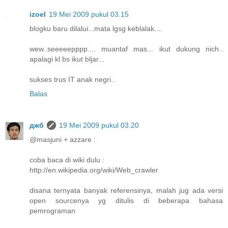
izoel
19 Mei 2009 pukul 03.15
blogku baru dilalui...mata lgsg keblalak....
wew..seeeeepppp.... muantaf mas... ikut dukung nich..
apalagi kl bs ikut bljar...
sukses trus IT anak negri..
Balas
джб
19 Mei 2009 pukul 03.20
@masjuni + azzare :
coba baca di wiki dulu :
http://en.wikipedia.org/wiki/Web_crawler
disana ternyata banyak referensinya, malah jug ada versi
open sourcenya yg ditulis di beberapa bahasa
pemrograman