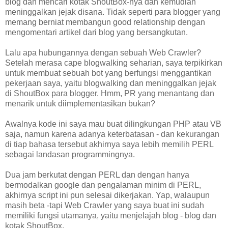
blog dan mencari kotak ShoutBox-nya dan kemudian
meninggalkan jejak disana. Tidak seperti para blogger yang
memang berniat membangun good relationship dengan
mengomentari artikel dari blog yang bersangkutan.
Lalu apa hubungannya dengan sebuah Web Crawler?
Setelah merasa cape blogwalking seharian, saya terpikirkan
untuk membuat sebuah bot yang berfungsi menggantikan
pekerjaan saya, yaitu blogwalking dan meninggalkan jejak
di ShoutBox para blogger. Hmm, PR yang menantang dan
menarik untuk diimplementasikan bukan?
Awalnya kode ini saya mau buat dilingkungan PHP atau VB
saja, namun karena adanya keterbatasan - dan kekurangan
di tiap bahasa tersebut akhirnya saya lebih memilih PERL
sebagai landasan programmingnya.
Dua jam berkutat dengan PERL dan dengan hanya
bermodalkan google dan pengalaman minim di PERL,
akhirnya script ini pun selesai dikerjakan. Yap, walaupun
masih beta -tapi Web Crawler yang saya buat ini sudah
memiliki fungsi utamanya, yaitu menjelajah blog - blog dan
kotak ShoutBox.