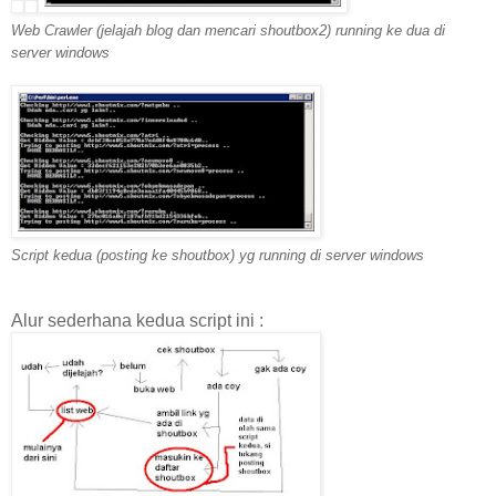
Web Crawler (jelajah blog dan mencari shoutbox2) running ke dua di
server windows
Script kedua (posting ke shoutbox) yg running di server windows
Alur sederhana kedua script ini :