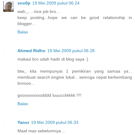
sno0p
19 Mei 2009 pukul 06.24
wah,,,....nice job bro...
keep posting...hope we can be good relationship in
blogger...
Balas
Ahmed Ridho
19 Mei 2009 pukul 06.28
makasi bro udah hadir di blog saya :)
btw,, kita mempunyai 1 pemikiran yang samaa ya...
membuat search engine lokal... semoga cepat berkembang
broooo...
gooooooooodddd luuucckkkkk !!!!
Balas
Yanur
19 Mei 2009 pukul 06.33
Maaf mas sebelumnya....