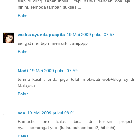
siap dukung sepenuhnya... tapi hanya dengan doa aja...
hihihi. semoga tambah sukses ...
Balas
zaskia ayunda puspita
19 Mei 2009 pukul 07.58
sangat mantap n menarik... siiiipppp
Balas
Madi
19 Mei 2009 pukul 07.59
terima kasih.. anda juga telah melawati web+blog sy di
Malaysia...
Balas
aan
19 Mei 2009 pukul 08.01
Fantastic bro......kalau bisa di terusin project-
nya....semangat yoo..(kalau sukses bagi2,,hihihihi)
Balas